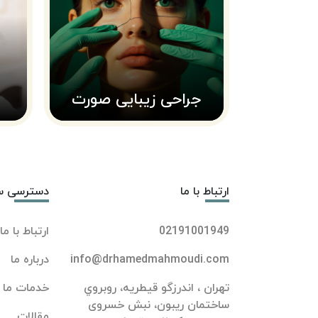
جراحی زیبایی صورت
ارتباط با ما
دسترسی س
02191001949
ارتباط با ما
info@drhamedmahmoudi.com
درباره ما
تهران ، اندرزگو قيطريه، روبروي
خدمات ما
ساختمان ريبون، نبش خسروی
مقالات